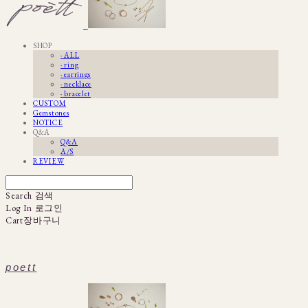
SHOP
· ALL
· ring
· earrings
· necklace
· bracelet
CUSTOM
Gemstones
NOTICE
Q&A
Q&A
A/S
REVIEW
Search
검색
Log In
로그인
Cart
장바구니
poett