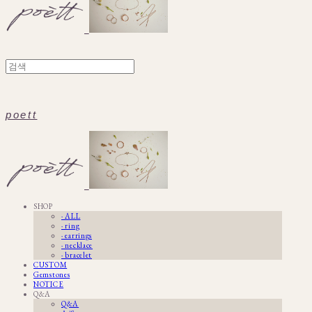
poett
SHOP
· ALL
· ring
· earrings
· necklace
· bracelet
CUSTOM
Gemstones
NOTICE
Q&A
Q&A