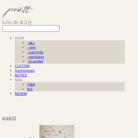
LOG IN
로그인
SHOP
· ALL
· ring
· earrings
· necklace
· bracelet
CUSTOM
Gemstones
NOTICE
Q&A
Q&A
A/S
REVIEW
poett