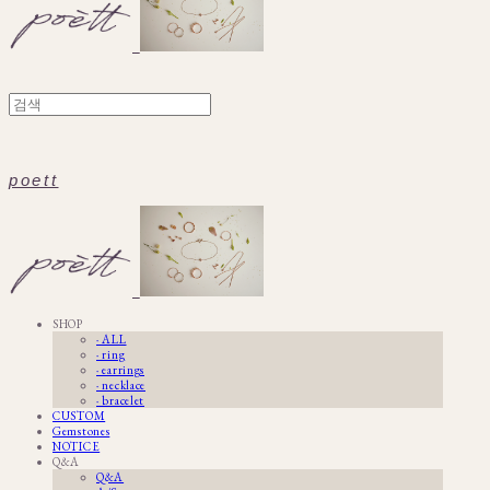
poett
SHOP
· ALL
· ring
· earrings
· necklace
· bracelet
CUSTOM
Gemstones
NOTICE
Q&A
Q&A