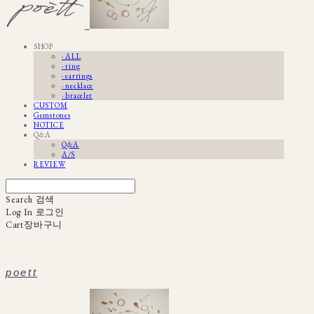
SHOP
· ALL
· ring
· earrings
· necklace
· bracelet
CUSTOM
Gemstones
NOTICE
Q&A
Q&A
A/S
REVIEW
Search
검색
Log In
로그인
Cart
장바구니
poett