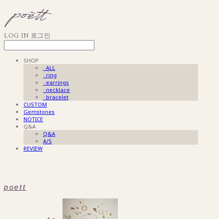
LOG IN
로그인
SHOP
· ALL
· ring
· earrings
· necklace
· bracelet
CUSTOM
Gemstones
NOTICE
Q&A
Q&A
A/S
REVIEW
poett