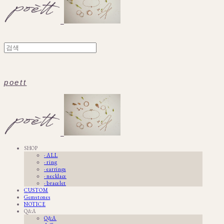
poett
SHOP
· ALL
· ring
· earrings
· necklace
· bracelet
CUSTOM
Gemstones
NOTICE
Q&A
Q&A