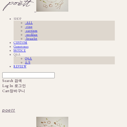
SHOP
· ALL
· ring
· earrings
· necklace
· bracelet
CUSTOM
Gemstones
NOTICE
Q&A
Q&A
A/S
REVIEW
Search
검색
Log In
로그인
Cart
장바구니
poett