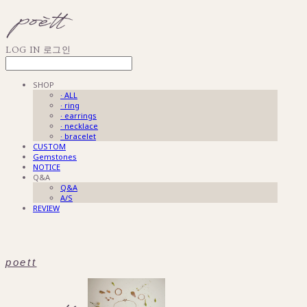
LOG IN
로그인
SHOP
· ALL
· ring
· earrings
· necklace
· bracelet
CUSTOM
Gemstones
NOTICE
Q&A
Q&A
A/S
REVIEW
poett