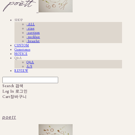
SHOP
· ALL
· ring
· earrings
· necklace
· bracelet
CUSTOM
Gemstones
NOTICE
Q&A
Q&A
A/S
REVIEW
Search
검색
Log In
로그인
Cart
장바구니
poett