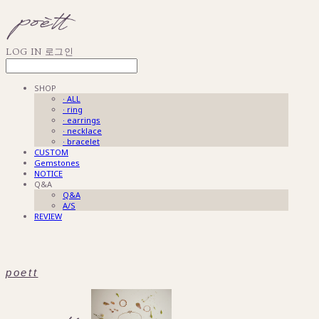
LOG IN
로그인
SHOP
· ALL
· ring
· earrings
· necklace
· bracelet
CUSTOM
Gemstones
NOTICE
Q&A
Q&A
A/S
REVIEW
poett