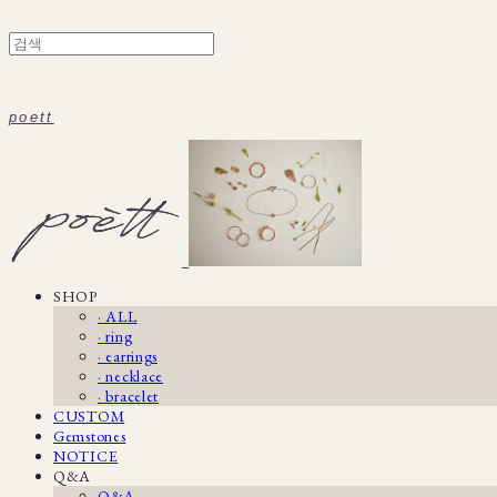
poett
SHOP
· ALL
· ring
· earrings
· necklace
· bracelet
CUSTOM
Gemstones
NOTICE
Q&A
Q&A