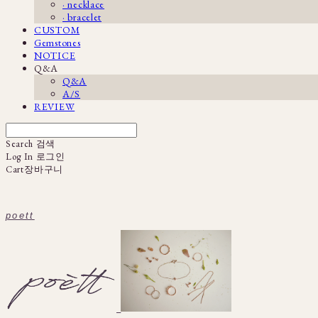
· necklace
· bracelet
CUSTOM
Gemstones
NOTICE
Q&A
Q&A
A/S
REVIEW
Search
검색
Log In
로그인
Cart
장바구니
poett