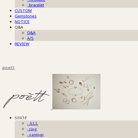
· bracelet
CUSTOM
Gemstones
NOTICE
Q&A
Q&A
A/S
REVIEW
poett
SHOP
· ALL
· ring
· earrings