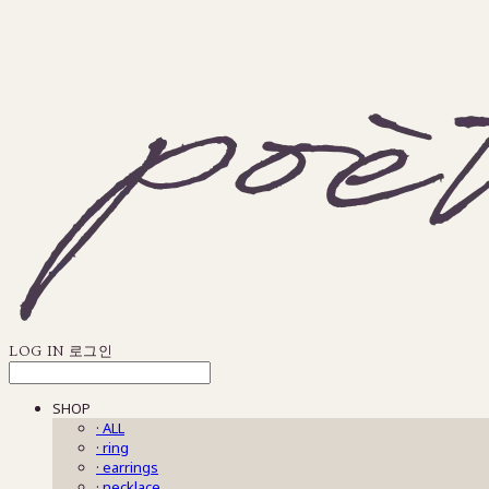
LOG IN
로그인
SHOP
· ALL
· ring
· earrings
· necklace