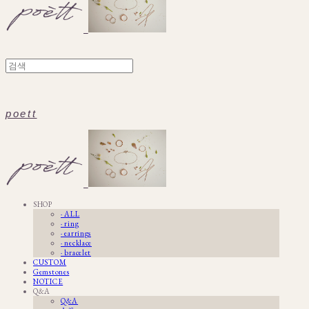
poett
SHOP
· ALL
· ring
· earrings
· necklace
· bracelet
CUSTOM
Gemstones
NOTICE
Q&A
Q&A