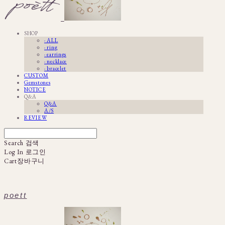
SHOP
· ALL
· ring
· earrings
· necklace
· bracelet
CUSTOM
Gemstones
NOTICE
Q&A
Q&A
A/S
REVIEW
Search
검색
Log In
로그인
Cart
장바구니
poett