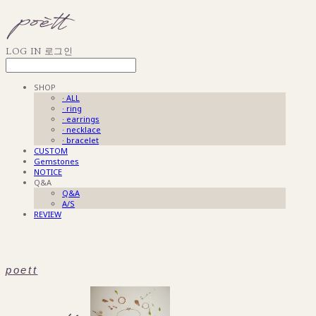
LOG IN
로그인
SHOP
· ALL
· ring
· earrings
· necklace
· bracelet
CUSTOM
Gemstones
NOTICE
Q&A
Q&A
A/S
REVIEW
poett