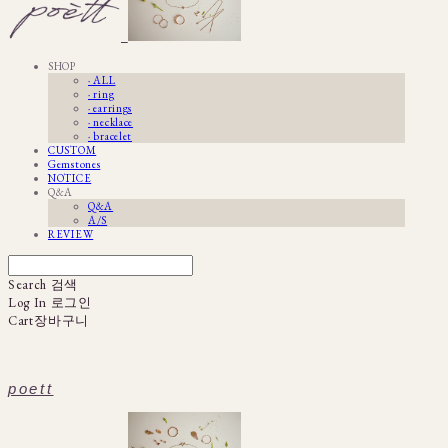
SHOP
· ALL
· ring
· earrings
· necklace
· bracelet
CUSTOM
Gemstones
NOTICE
Q&A
Q&A
A/S
REVIEW
Search
검색
Log In
로그인
Cart
장바구니
poett