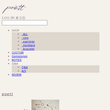
LOG IN
로그인
SHOP
· ALL
· ring
· earrings
· necklace
· bracelet
CUSTOM
Gemstones
NOTICE
Q&A
Q&A
A/S
REVIEW
poett