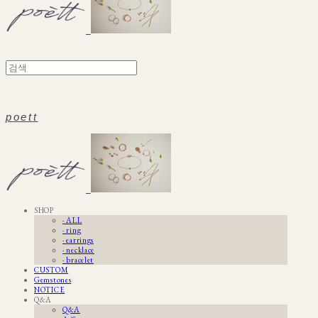
poett
SHOP
· ALL
· ring
· earrings
· necklace
· bracelet
CUSTOM
Gemstones
NOTICE
Q&A
Q&A