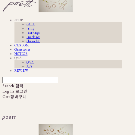
SHOP
· ALL
· ring
· earrings
· necklace
· bracelet
CUSTOM
Gemstones
NOTICE
Q&A
Q&A
A/S
REVIEW
Search
검색
Log In
로그인
Cart
장바구니
poett