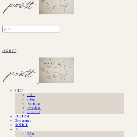
poett
SHOP
· ALL
· ring
· earrings
· necklace
· bracelet
CUSTOM
Gemstones
NOTICE
Q&A
Q&A