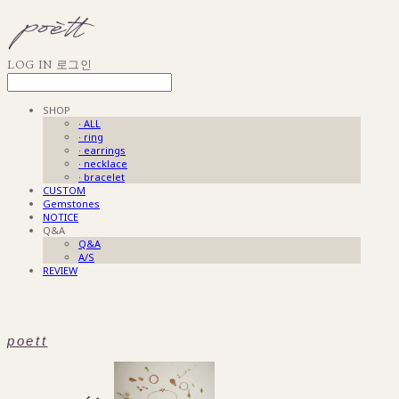
LOG IN
로그인
SHOP
· ALL
· ring
· earrings
· necklace
· bracelet
CUSTOM
Gemstones
NOTICE
Q&A
Q&A
A/S
REVIEW
poett