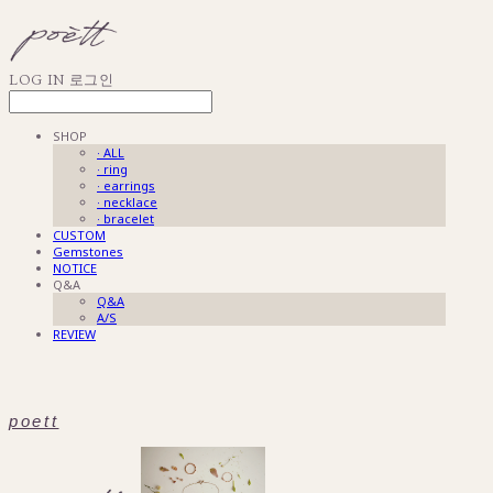
LOG IN
로그인
SHOP
· ALL
· ring
· earrings
· necklace
· bracelet
CUSTOM
Gemstones
NOTICE
Q&A
Q&A
A/S
REVIEW
poett