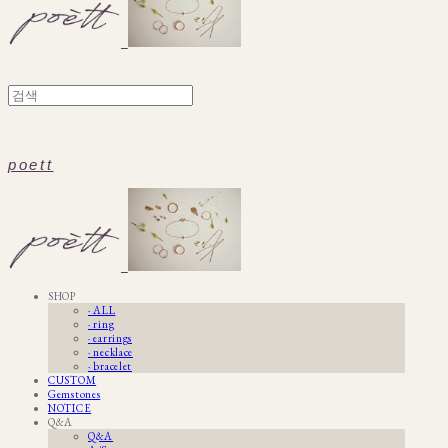
poett
SHOP
· ALL
· ring
· earrings
· necklace
· bracelet
CUSTOM
Gemstones
NOTICE
Q&A
Q&A