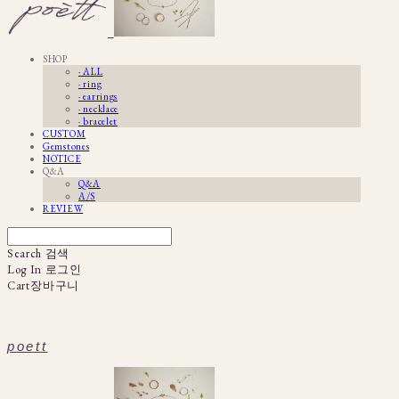
SHOP
· ALL
· ring
· earrings
· necklace
· bracelet
CUSTOM
Gemstones
NOTICE
Q&A
Q&A
A/S
REVIEW
Search
검색
Log In
로그인
Cart
장바구니
poett