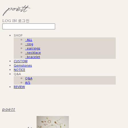
LOG IN
로그인
SHOP
· ALL
· ring
· earrings
· necklace
· bracelet
CUSTOM
Gemstones
NOTICE
Q&A
Q&A
A/S
REVIEW
poett