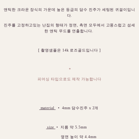
앤틱한 크라운 장식의 가운데 높은 등급의 담수 진주가 세팅된 귀걸이입니
다.
진주를 고정하고있는 난집의 형태가 정면, 측면 모두에서 고풍스럽고 섬세
한 앤틱 무드를 연출합니다.
[ 촬영샘플은 14k 로즈골드입니다 ]
*
피어싱 타입으로도 제작 가능합니다
material
• 4mm 담수진주 x 2개
size
• 지름 약 5.5mm
옆면 높이 약 4.4mm