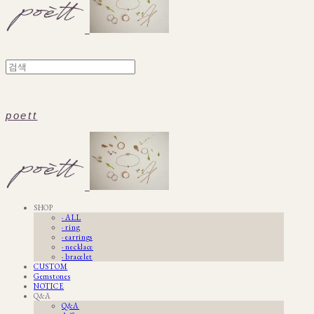
poett
SHOP
· ALL
· ring
· earrings
· necklace
· bracelet
CUSTOM
Gemstones
NOTICE
Q&A
Q&A