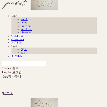
SHOP
· ALL
· ring
· earrings
· necklace
· bracelet
CUSTOM
Gemstones
NOTICE
Q&A
Q&A
A/S
REVIEW
Search
검색
Log In
로그인
Cart
장바구니
poett