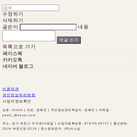
수정하기
삭제하기
글쓴이
내용
댓글 쓰기
목록으로 가기
페이스북
카카오톡
네이버 블로그
이용약관
개인정보처리방침
사업자정보확인
상호: Ornith | 대표: 정혜인 | 개인정보관리책임자: 정혜인 | 이메일:
poett_@naver.com
주소: 경기 부천시 까치로20번길 | 사업자등록번호:
879-05-00717
| 통신판매:
2024-부천오정-0216
| 호스팅제공자: (주)식스샵