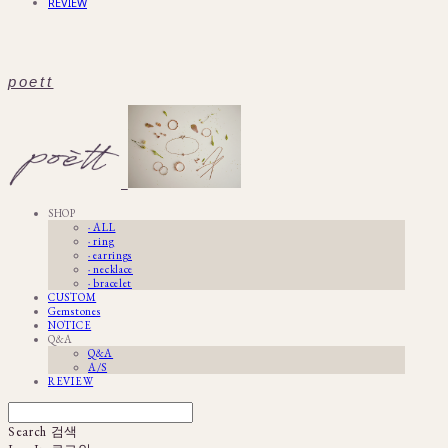
REVIEW
poett
SHOP
· ALL
· ring
· earrings
· necklace
· bracelet
CUSTOM
Gemstones
NOTICE
Q&A
Q&A
A/S
REVIEW
Search
검색