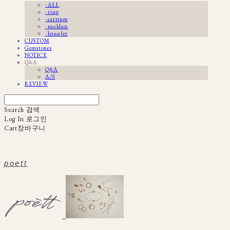
· ALL
· ring
· earrings
· necklace
· bracelet
CUSTOM
Gemstones
NOTICE
Q&A
Q&A
A/S
REVIEW
Search
검색
Log In
로그인
Cart
장바구니
poett