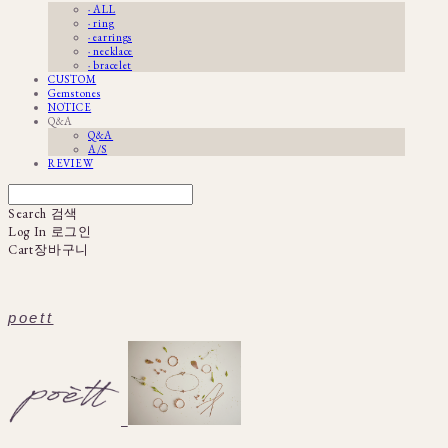
· ALL
· ring
· earrings
· necklace
· bracelet
CUSTOM
Gemstones
NOTICE
Q&A
Q&A
A/S
REVIEW
Search
검색
Log In
로그인
Cart
장바구니
poett