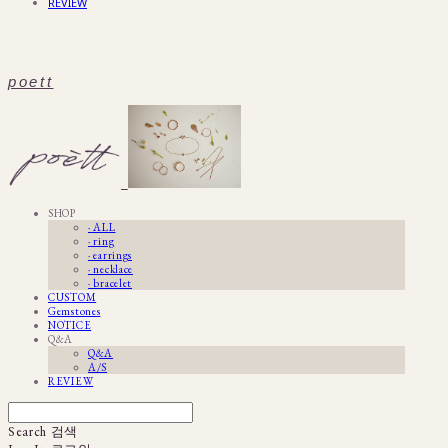
REVIEW
poett
SHOP
· ALL
· ring
· earrings
· necklace
· bracelet
CUSTOM
Gemstones
NOTICE
Q&A
Q&A
A/S
REVIEW
Search
검색