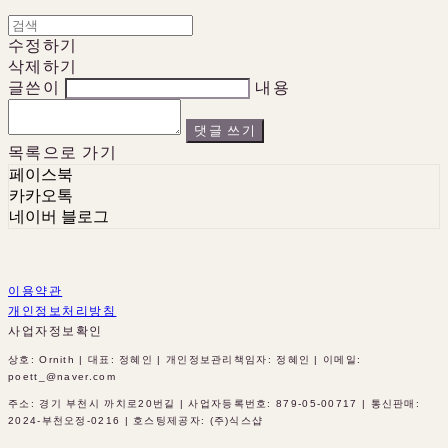
수정하기
삭제하기
글쓴이
내용
댓글 쓰기
목록으로 가기
페이스북
카카오톡
네이버 블로그
이용약관
개인정보처리방침
사업자정보확인
상호: Ornith | 대표: 정혜인 | 개인정보관리책임자: 정혜인 | 이메일:
poett_@naver.com
주소: 경기 부천시 까치로20번길 | 사업자등록번호:
879-05-00717
| 통신판매:
2024-부천오정-0216
| 호스팅제공자: (주)식스샵