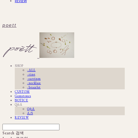
REVIEW
poett
SHOP
· ALL
· ring
· earrings
· necklace
· bracelet
CUSTOM
Gemstones
NOTICE
Q&A
Q&A
A/S
REVIEW
Search
검색