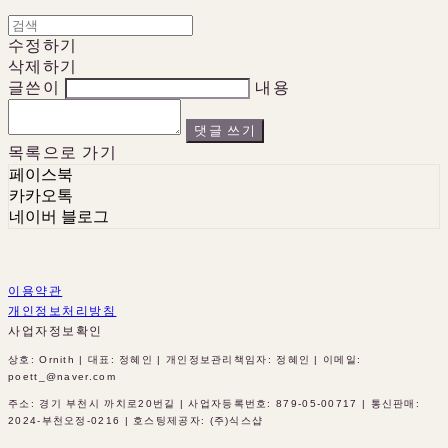
수정하기
삭제하기
글쓴이
내용
댓글 쓰기
목록으로 가기
페이스북
카카오톡
네이버 블로그
이용약관
개인정보처리방침
사업자정보확인
상호: Ornith | 대표: 정혜인 | 개인정보관리책임자: 정혜인 | 이메일:
poett_@naver.com
주소: 경기 부천시 까치로20번길 | 사업자등록번호:
879-05-00717
| 통신판매:
2024-부천오정-0216
| 호스팅제공자: (주)식스샵