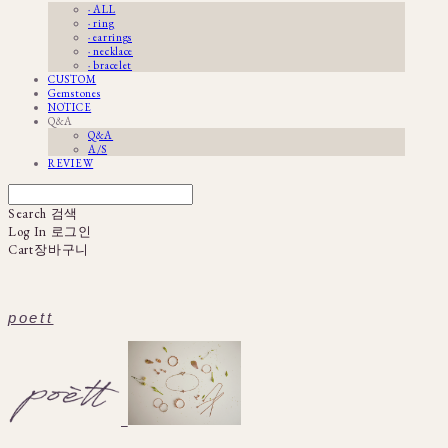
· ALL
· ring
· earrings
· necklace
· bracelet
CUSTOM
Gemstones
NOTICE
Q&A
Q&A
A/S
REVIEW
Search
검색
Log In
로그인
Cart
장바구니
poett